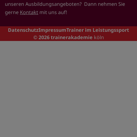
unseren Ausbildungsangeboten? Dann nehmen Sie
gerne
Kontakt
mit uns auf!
Footer
Datenschutz
Impressum
Trainer im Leistungssport
© 2026
trainerakademie
köln