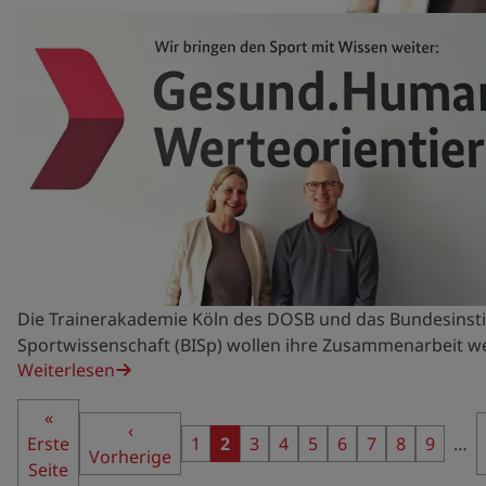
Die Trainerakademie Köln des DOSB und das Bundesinsti
Sportwissenschaft (BISp) wollen ihre Zusammenarbeit w
Weiterlesen
Seitennummerierung
Erste
«
Vorherige
‹
Erste
Seite
Seite
1
Seite
2
Seite
3
Seite
4
Seite
5
Seite
6
Seite
7
Seite
8
Seite
9
…
Vorherige
Seite
Seite