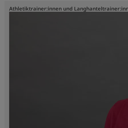
Athletiktrainer:innen und Langhanteltrainer:in