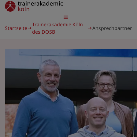
Direkt
trainerakademie
zum
Inhalt
Pfadnavigation
Trainerakademie Köln
Startseite
Ansprechpartner
des DOSB