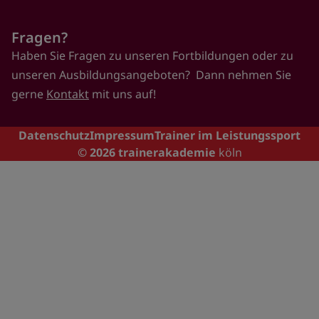
Fragen?
Haben Sie Fragen zu unseren Fortbildungen oder zu
unseren Ausbildungsangeboten? Dann nehmen Sie
gerne
Kontakt
mit uns auf!
Footer
Datenschutz
Impressum
Trainer im Leistungssport
© 2026
trainerakademie
köln