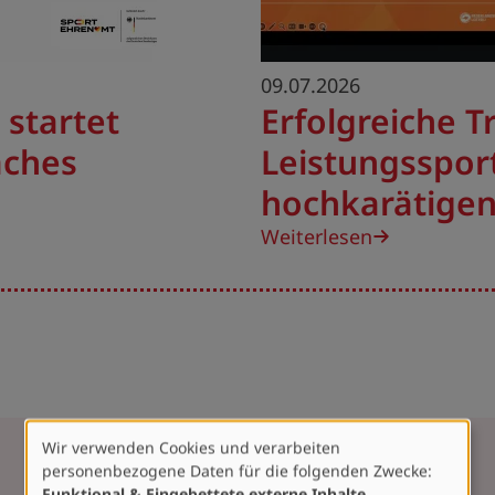
09.07.2026
 startet
Erfolgreiche T
aches
Leistungsspor
hochkarätigen
Weiterlesen
Wir verwenden Cookies und verarbeiten
Verwendung
personenbezogene Daten für die folgenden Zwecke:
von
Funktional & Eingebettete externe Inhalte
.