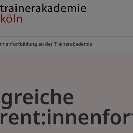
Service
rakademie
navigation
:innenfortbildung an der Trainerakademie
lgreiche
rent:innenfor