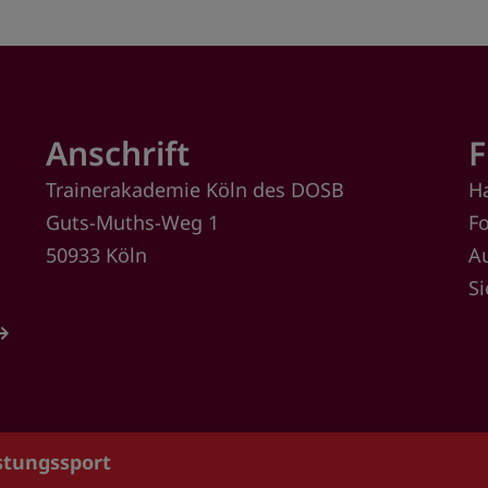
Anschrift
F
Trainerakademie Köln des DOSB
H
Guts-Muths-Weg 1
F
50933 Köln
A
S
istungssport