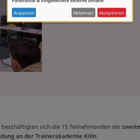
Funktional & Eingebettete externe Inhalte
.
personenbezogenen
Daten
Anpassen
Ablehnen
Akzeptieren
und
Cookies
 beschäftigten sich die 15 Teilnehmenden der
zweite
ldung an der Trainerakademie Köln
.