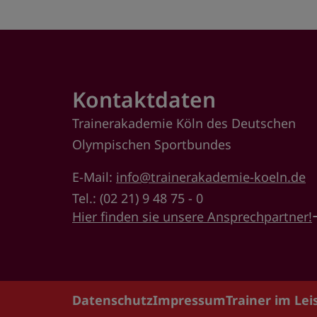
Kontaktdaten
Trainerakademie Köln des Deutschen
Olympischen Sportbundes
E-Mail:
info@trainerakademie-koeln.de
Tel.: (02 21) 9 48 75 - 0
Hier finden sie unsere Ansprechpartner!
Datenschutz
Impressum
Trainer im Le
Footer