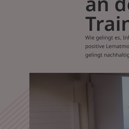
an d
Trai
Wie gelingt es, In
positive Lernatm
gelingt nachhalti