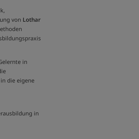
k,
tung von
Lothar
ethoden
Ausbildungspraxis
Gelernte in
die
in die eigene
erausbildung in