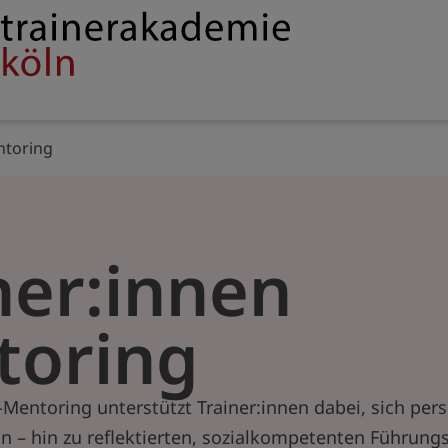
Service
rakademie
navigation
ntoring
ner:innen
toring
-Mentoring unterstützt Trainer:innen dabei, sich pers
n – hin zu reflektierten, sozialkompetenten Führung