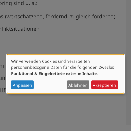
ing sind u. a.:
 (wertschätzend, fördernd, zugleich fordernd)
fliktsituationen
Wir verwenden Cookies und verarbeiten
Verwendung
en
personenbezogene Daten für die folgenden Zwecke:
von
Funktional & Eingebettete externe Inhalte
.
personenbezogenen
und Ansprache der Athlet:innen
Daten
Anpassen
Ablehnen
Akzeptieren
und
Life-Work-Balance
Cookies