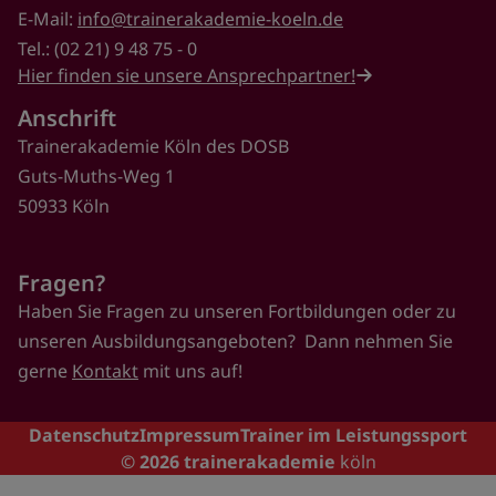
E-Mail:
info@trainerakademie-koeln.de
Tel.: (02 21) 9 48 75 - 0
Hier finden sie unsere Ansprechpartner!
Anschrift
Trainerakademie Köln des DOSB
Guts-Muths-Weg 1
50933 Köln
Fragen?
Haben Sie Fragen zu unseren Fortbildungen oder zu
unseren Ausbildungsangeboten? Dann nehmen Sie
gerne
Kontakt
mit uns auf!
Footer
Datenschutz
Impressum
Trainer im Leistungssport
© 2026
trainerakademie
köln