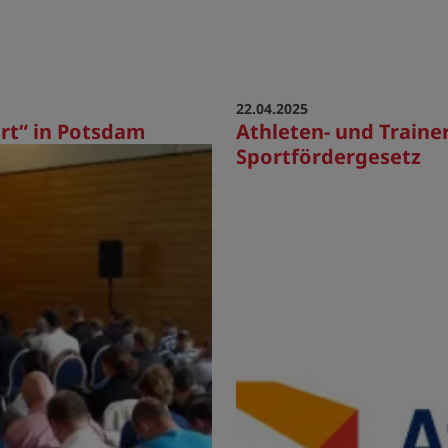
22.04.2025
rt“ in Potsdam
Athleten- und Traine
Sportfördergesetz