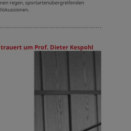
inen regen, sportartenübergreifenden
iskussionen.
trauert um Prof. Dieter Kespohl