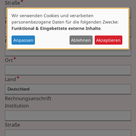
Straße
Wir verwenden Cookies und verarbeiten
Verwendung
Hausnummer
personenbezogene Daten für die folgenden Zwecke:
von
Funktional & Eingebettete externe Inhalte
.
personenbezogenen
Daten
Anpassen
Ablehnen
Akzeptieren
Postleitzahl
und
Cookies
Ort
Land
Rechnungsanschrift
Institution
Straße