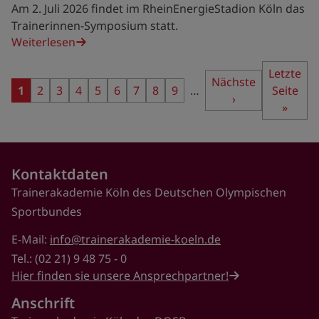
Am 2. Juli 2026 findet im RheinEnergieStadion Köln das
Trainerinnen-Symposium statt.
Weiterlesen
Seitennummerierung
Letzte
Letzte
Nächste
Nächste
Seite
1
Seite
2
Seite
3
Seite
4
Seite
5
Seite
6
Seite
7
Seite
8
Seite
9
…
Seite
Seite
Seite
›
»
Kontaktdaten
Trainerakademie Köln des Deutschen Olympischen
Sportbundes
E-Mail:
info@trainerakademie-koeln.de
Tel.: (02 21) 9 48 75 - 0
Hier finden sie unsere Ansprechpartner!
Anschrift