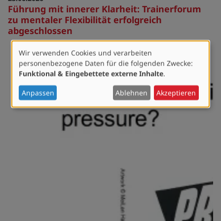
Führung mit innerer Klarheit: Trainerforum
zu mentaler Flexibilität erfolgreich
abgeschlossen
Wir verwenden Cookies und verarbeiten
Verwendung
personenbezogene Daten für die folgenden Zwecke:
von
Funktional & Eingebettete externe Inhalte
.
personenbezogenen
Daten
Anpassen
Ablehnen
Akzeptieren
und
Cookies