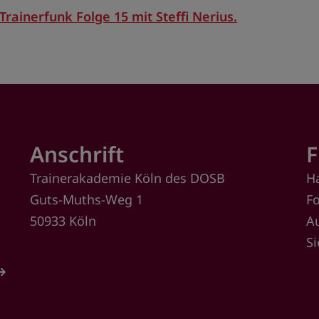
 Trainerfunk Folge 15 mit Steffi Nerius.
Anschrift
F
Trainerakademie Köln des DOSB
H
Guts-Muths-Weg 1
F
50933 Köln
A
S