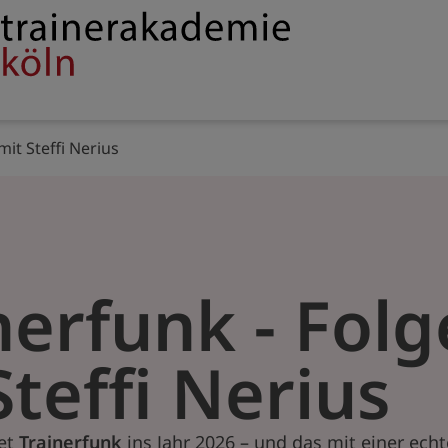
Service
rakademie
navigation
mit Steffi Nerius
nerfunk - Folg
Steffi Nerius
tet
Trainerfunk
ins Jahr 2026 – und das mit einer ech