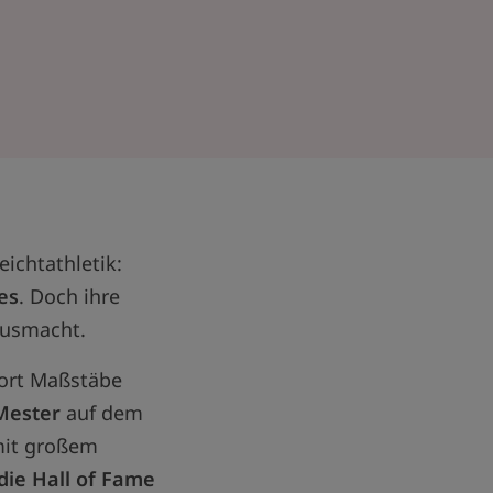
eichtathletik:
es
. Doch ihre
 ausmacht.
ort Maßstäbe
Mester
auf dem
 mit großem
die Hall of Fame