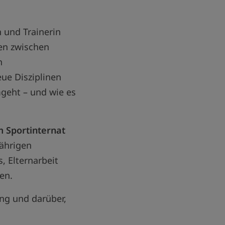
n und Trainerin
en zwischen
n
neue Disziplinen
mgeht – und wie es
m Sportinternat
jährigen
 Elternarbeit
en.
ng und darüber,