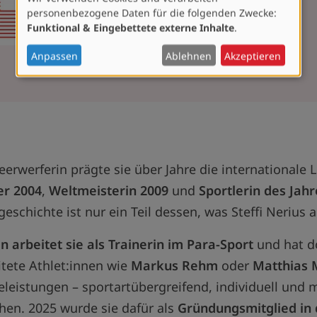
Verwendung
personenbezogene Daten für die folgenden Zwecke:
von
Funktional & Eingebettete externe Inhalte
.
personenbezogenen
Daten
Anpassen
Ablehnen
Akzeptieren
und
Cookies
erwerferin prägte sie über Jahre die internationale L
er 2004
,
Weltmeisterin 2009
und
Sportlerin des Jahr
geschichte ist nur ein Teil dessen, was Steffi Nerius
n arbeitet sie als Trainerin im Para-Sport
und hat d
itete Athlet:innen wie
Markus Rehm
oder
Matthias 
leistungen – sportartübergreifend, individuell und
hen. 2025 wurde sie dafür als
Gründungsmitglied in 