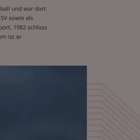
ball und war dort
SV sowie als
port. 1982 schloss
m ist er