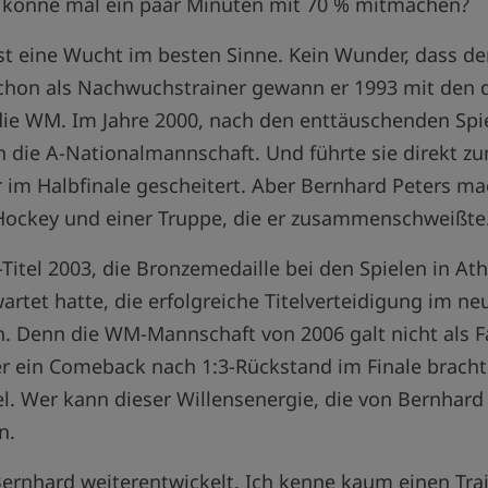
r könne mal ein paar Minuten mit 70 % mitmachen?
st eine Wucht im besten Sinne. Kein Wunder, dass der
chon als Nachwuchstrainer gewann er 1993 mit den 
ie WM. Im Jahre 2000, nach den enttäuschenden Spie
die A-Nationalmannschaft. Und führte sie direkt zu
 im Halbfinale gescheitert. Aber Bernhard Peters ma
Hockey und einer Truppe, die er zusammenschweißte
-Titel 2003, die Bronzemedaille bei den Spielen in A
artet hatte, die erfolgreiche Titelverteidigung im ne
 Denn die WM-Mannschaft von 2006 galt nicht als Fa
ber ein Comeback nach 1:3-Rückstand im Finale brach
l. Wer kann dieser Willensenergie, die von Bernhard
n.
Bernhard weiterentwickelt. Ich kenne kaum einen Trai