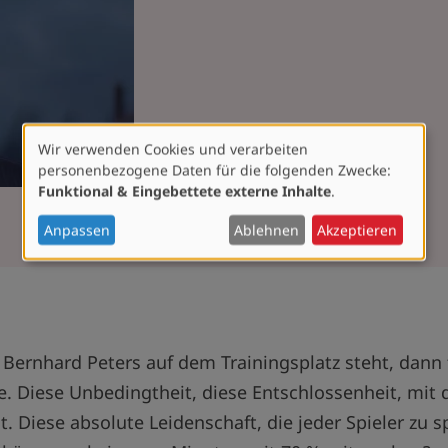
Wir verwenden Cookies und verarbeiten
Verwendung
personenbezogene Daten für die folgenden Zwecke:
von
Funktional & Eingebettete externe Inhalte
.
personenbezogenen
Daten
Anpassen
Ablehnen
Akzeptieren
und
Cookies
ernhard Peters auf dem Trainingsplatz steht, dann 
. Diese Unbedingtheit, diese Entschlossenheit, mit d
. Diese absolute Leidenschaft, die jeder Spieler zu