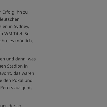
 Erfolg ihn zu
deutschen
len in Sydney,
m WM-Titel. So
chte es möglich,
.
then und dann, was
uen Stadion in
vorit, das waren
te den Pokal und
 Peters ausgeht,
ner, der so