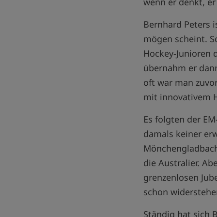
wenn er denkt, e
Bernhard Peters i
mögen scheint. S
Hockey-Junioren d
übernahm er dann 
oft war man zuvor
mit innovativem 
Es folgten der EM
damals keiner erw
Mönchengladbach.
die Australier. A
grenzenlosen Jube
schon widerstehe
Ständig hat sich 