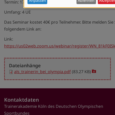
Anpassen
Ablehnen
Akzeptie
Termin: 17.6.2021, 13-16 Uhr
und
Cookies
Umfang: 4 UE
Das Seminar kostet 40€ pro Teilnehmer. Bitte melden Sie 
folgendem Link an:
Link:
https://us02web.zoom.us/webinar/register/WN_81kF0I
Dateianhänge
als_trainerin_bei_olympia.pdf
(83.27 KB)
Download
file
Kontaktdaten
Trainerakademie Köln des Deutschen Olympischen
Sportbundes