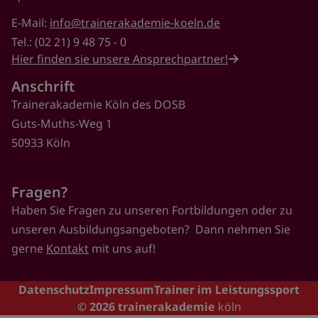
E-Mail:
info@trainerakademie-koeln.de
Tel.: (02 21) 9 48 75 - 0
Hier finden sie unsere Ansprechpartner!
Anschrift
Trainerakademie Köln des DOSB
Guts-Muths-Weg 1
50933 Köln
Fragen?
Haben Sie Fragen zu unseren Fortbildungen oder zu
unseren Ausbildungsangeboten? Dann nehmen Sie
gerne
Kontakt
mit uns auf!
Footer
Datenschutz
Impressum
Trainer im Leistungssport
© 2026
trainerakademie
köln