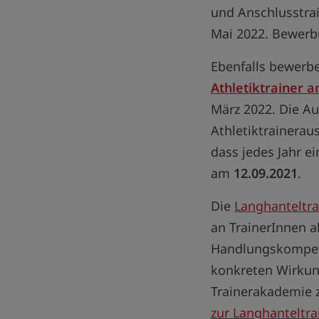
und Anschlusstra
Mai 2022. Bewerb
Ebenfalls bewerb
Athletiktrainer 
März 2022. Die Aus
Athletiktrainerau
dass jedes Jahr e
am
12.09.2021
.
Die
Langhanteltr
an TrainerInnen a
Handlungskompete
konkreten Wirkung
Trainerakademie 
zur Langhanteltra