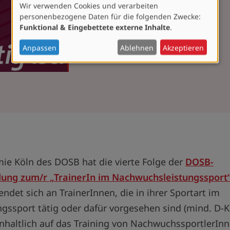
Wir verwenden Cookies und verarbeiten
Verwendung
personenbezogene Daten für die folgenden Zwecke:
von
Funktional & Eingebettete externe Inhalte
.
personenbezogenen
Daten
Anpassen
Ablehnen
Akzeptieren
und
Cookies
ie Köln des DOSB hat die vierte Folge der
DOSB-
ldung zum/r „TrainerIn im Nachwuchsleistungssport
ndet sich an TrainerInnen, die in ihrer Sportart im
gssport tätig oder dafür vorgesehen sind (mind. D-K
h inhaltlich auf das Training von NachwuchssportlerIn