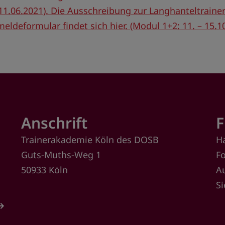
11.06.2021)
. Die Ausschreibung zur Langhanteltraine
eldeformular findet sich hier. (Modul 1+2: 11. – 15.1
Anschrift
F
Trainerakademie Köln des DOSB
H
Guts-Muths-Weg 1
F
50933 Köln
A
S