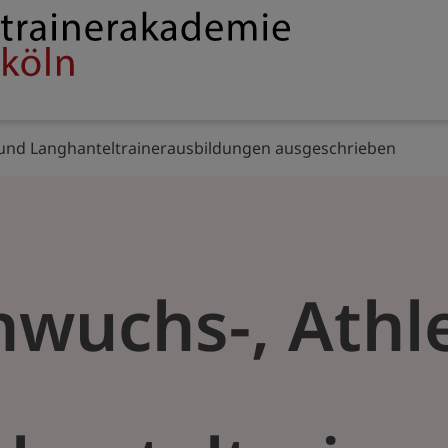
Service
rakademie
navigation
 und Langhanteltrainerausbildungen ausgeschrieben
wuchs-, Athle