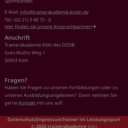
Sportbundes
E-Mail:
info@trainerakademie-koeln.de
Tel.: (02 21) 9 48 75 - 0
Hier finden sie unsere Ansprechpartner!
Anschrift
Trainerakademie Köln des DOSB
Guts-Muths-Weg 1
50933 Köln
Fragen?
Haben Sie Fragen zu unseren Fortbildungen oder zu
unseren Ausbildungsangeboten? Dann nehmen Sie
gerne
Kontakt
mit uns auf!
Footer
Datenschutz
Impressum
Trainer im Leistungssport
© 2026
trainerakademie
köln