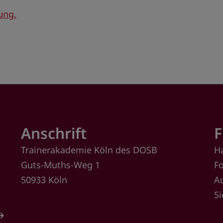
ung.
Anschrift
F
Trainerakademie Köln des DOSB
H
Guts-Muths-Weg 1
F
50933 Köln
A
S