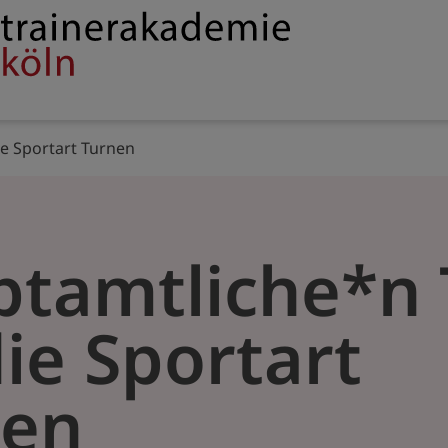
Service
rakademie
navigation
ie Sportart Turnen
tamtliche*n 
die Sportart
nen