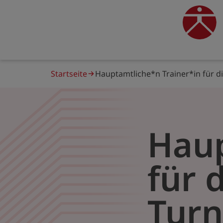
Direkt
zum
traine
Inhalt
Pfadnavigation
Startseite
Hauptamtliche*n Trainer*in für d
Haup
für 
Tur