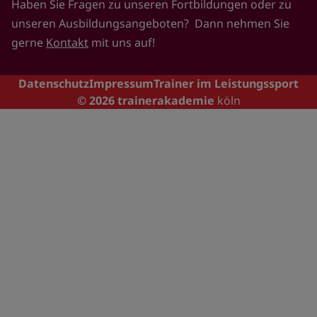
Haben Sie Fragen zu unseren Fortbildungen oder zu
unseren Ausbildungsangeboten? Dann nehmen Sie
gerne
Kontakt
mit uns auf!
Footer
Datenschutz
Impressum
Trainer im Leistungssport
© 2026
trainerakademie
köln