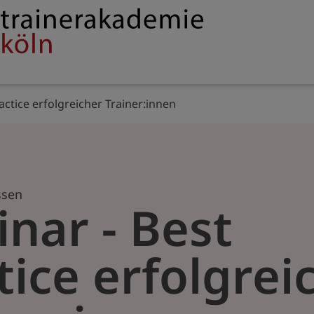
Service
rakademie
navigation
actice erfolgreicher Trainer:innen
ssen
nar - Best
tice erfolgrei