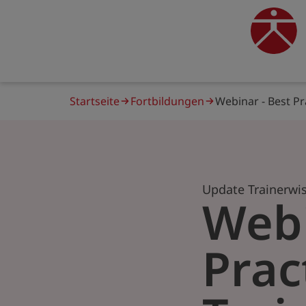
Direkt
zum
traine
Inhalt
Pfadnavigation
Startseite
Fortbildungen
Webinar - Best Pr
Update Trainerwi
Webi
Prac