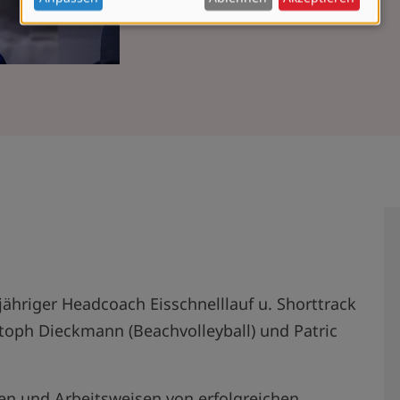
und
Cookies
gjähriger Headcoach Eisschnelllauf u. Shorttrack
stoph Dieckmann (Beachvolleyball) und Patric
en und Arbeitsweisen von erfolgreichen