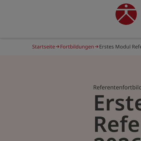
Direkt
zum
traine
Inhalt
Pfadnavigation
Startseite
Fortbildungen
Erstes Modul Ref
Referentenfortbi
Erst
Refe