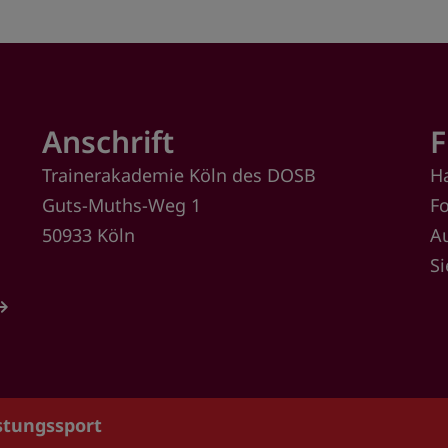
Anschrift
F
Trainerakademie Köln des DOSB
H
Guts-Muths-Weg 1
F
50933 Köln
A
S
istungssport