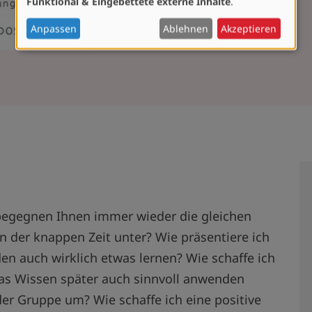
Funktional & Eingebettete externe Inhalte
.
personenbezogenen
Daten
Anpassen
Ablehnen
Akzeptieren
und
Cookies
 begegnen Ihnen immer wieder die gleichen
in der knappen Zeit unter? Wie präsentiere ich
en auch wirklich etwas lernen? Wie schaffe ich
das Wissen später auch sinnvoll anwenden
der Gruppe um? Wie schaffe ich eine positive