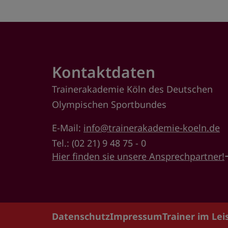
Kontaktdaten
Trainerakademie Köln des Deutschen
Olympischen Sportbundes
E-Mail:
info@trainerakademie-koeln.de
Tel.: (02 21) 9 48 75 - 0
Hier finden sie unsere Ansprechpartner!
Datenschutz
Impressum
Trainer im Le
Footer