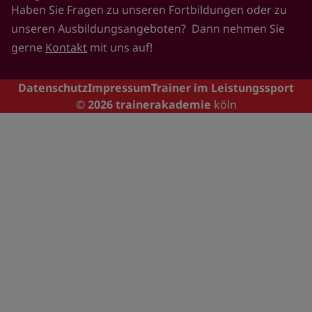
Haben Sie Fragen zu unseren Fortbildungen oder zu
unseren Ausbildungsangeboten? Dann nehmen Sie
gerne
Kontakt
mit uns auf!
Footer
Datenschutz
Impressum
Trainer im Leistungssport
© 2026
trainerakademie
köln