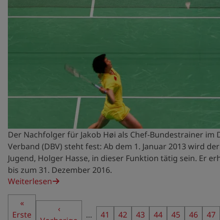
Der Nachfolger für Jakob Høi als Chef-Bundestrainer im
Verband (DBV) steht fest: Ab dem 1. Januar 2013 wird de
Jugend, Holger Hasse, in dieser Funktion tätig sein. Er e
bis zum 31. Dezember 2016.
Weiterlesen
Seitennummerierung
Erste
«
Vorherige
‹
Erste
Seite
…
Seite
41
Seite
42
Seite
43
Seite
44
Seite
45
Seite
46
Sei
47