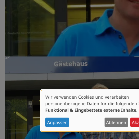
Wir verwenden Cookies und verarbeiten
Verwendung
personenbezogene Daten für die folgenden 
von
Funktional & Eingebettete externe Inhalte
.
personenbezogenen
Daten
Anpassen
Ablehnen
Akz
und
Cookies