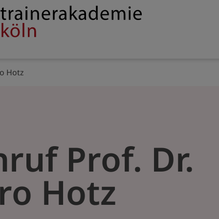
Service
rakademie
navigation
ro Hotz
ruf Prof. Dr.
ro Hotz