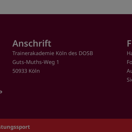
Anschrift
F
Trainerakademie Köln des DOSB
H
Guts-Muths-Weg 1
F
50933 Köln
A
S
istungssport