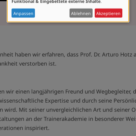
Funktional & Eingebettete externe Inhalte
.
personenbezogenen
Daten
Anpassen
Ablehnen
Akzeptieren
und
Cookies
enheit haben wir erfahren, dass Prof. Dr. Arturo Hotz
nkheit verstorben ist.
ren wir einen langjährigen Freund und Wegbegleiter, 
issenschaftliche Expertise und durch seine Persönli
 wird. Mit seiner unvergleichlichen Art und seiner Or
staltungen an der Trainerakademie in besonderer We
rationen inspiriert.