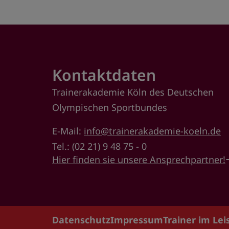
Kontaktdaten
Trainerakademie Köln des Deutschen
Olympischen Sportbundes
E-Mail:
info@trainerakademie-koeln.de
Tel.: (02 21) 9 48 75 - 0
Hier finden sie unsere Ansprechpartner!
Datenschutz
Impressum
Trainer im Le
Footer