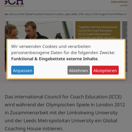
Wir verwenden Cookies und verarbeiten
Verwendung
personenbezogene Daten für die folgenden Zwecke:
von
Funktional & Eingebettete externe Inhalte
.
personenbezogenen
Daten
Anpassen
Ablehnen
Akzeptieren
und
Cookies
Das international Council for Coach Education (ICCE)
wird während der Olympischen Spiele in London 2012
in Zusammenarbeit mit der Limkokwing University
und der Leeds Metropoloitan University ein Global
Coaching House initiieren.