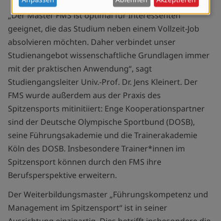
und
„Der Master FMS ist optimal für Interessenten
Cookies
geeignet, die das Studium neben einem Vollzeit-Job
absolvieren möchten. Daher verbindet unser
Studienangebot wissenschaftliche Grundlagen immer
mit der praktischen Anwendung“, sagt
Studiengangsleiter Univ.-Prof. Dr. Jens Kleinert. Der
FMS wurde außerdem aus der Praxis des
Spitzensports mitinitiiert: Enge Kooperationspartner
sind der Deutsche Olympische Sportbund (DOSB),
seine Führungsakademie und die Trainerakademie
Köln des DOSB. Insbesondere Trainer*innen im
Spitzensport können durch den FMS ihre
Berufsperspektive erweitern.
Der Weiterbildungsmaster „Führungskompetenz und
Management im Spitzensport“ ist in seiner