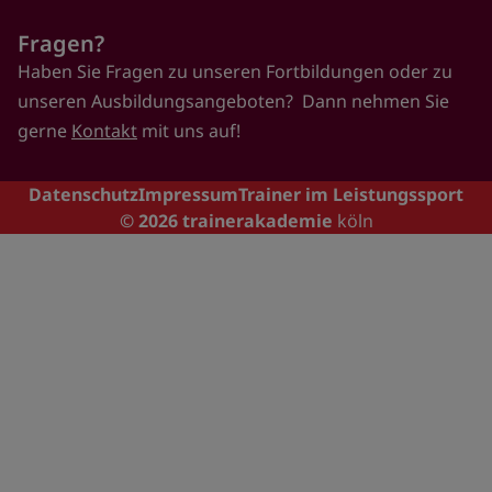
Fragen?
Haben Sie Fragen zu unseren Fortbildungen oder zu
unseren Ausbildungsangeboten? Dann nehmen Sie
gerne
Kontakt
mit uns auf!
Footer
Datenschutz
Impressum
Trainer im Leistungssport
© 2026
trainerakademie
köln