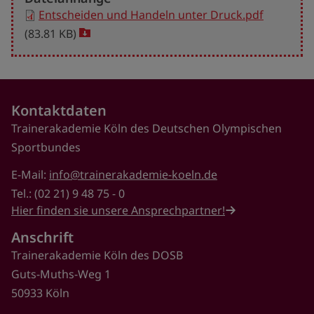
Entscheiden und Handeln unter Druck.pdf
(83.81 KB)
Download
file
Kontaktdaten
Trainerakademie Köln des Deutschen Olympischen
Sportbundes
E-Mail:
info@trainerakademie-koeln.de
Tel.: (02 21) 9 48 75 - 0
Hier finden sie unsere Ansprechpartner!
Anschrift
Trainerakademie Köln des DOSB
Guts-Muths-Weg 1
50933 Köln