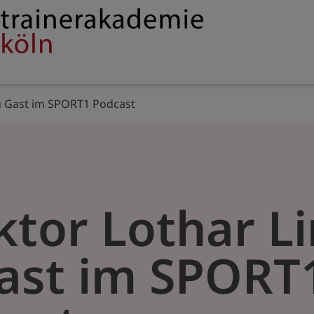
Service
rakademie
navigation
zu Gast im SPORT1 Podcast
ktor Lothar Li
ast im SPORT