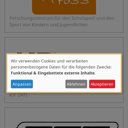
Forschungszentrum für den Schulsport und den
Sport von Kindern und Jugendlichen
Wir verwenden Cookies und verarbeiten
Verwendung
personenbezogene Daten für die folgenden Zwecke:
von
Funktional & Eingebettete externe Inhalte
.
personenbezogenen
Daten
Anpassen
Ablehnen
Akzeptieren
und
Institut für Angewandte Trainingswissenschaft
Cookies
e.V. (IAT)