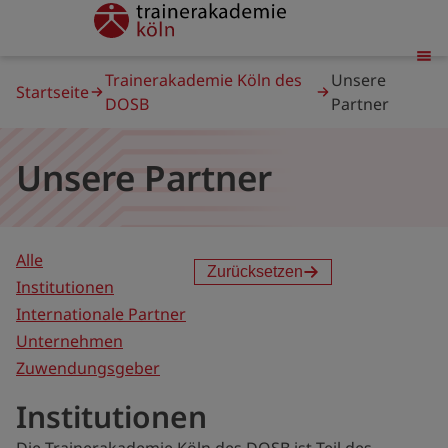
Direkt
trainerakademie
zum
Inhalt
Pfadnavigation
Trainerakademie Köln des
Unsere
Startseite
DOSB
Partner
Unsere Partner
Alle
Type
Zurücksetzen
Institutionen
partner
Internationale Partner
(field_type_partner)
Unternehmen
Zuwendungsgeber
Institutionen